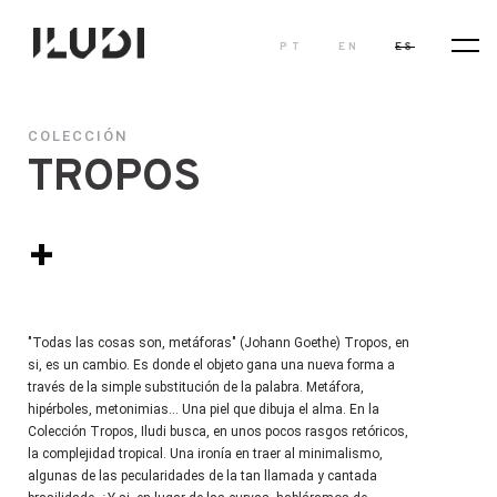
PT
EN
ES
COLECCIÓN
TROPOS
+
"Todas las cosas son, metáforas" (Johann Goethe) Tropos, en
si, es un cambio. Es donde el objeto gana una nueva forma a
través de la simple substitución de la palabra. Metáfora,
hipérboles, metonimias... Una piel que dibuja el alma. En la
Colección Tropos, Iludi busca, en unos pocos rasgos retóricos,
la complejidad tropical. Una ironía en traer al minimalismo,
algunas de las pecularidades de la tan llamada y cantada