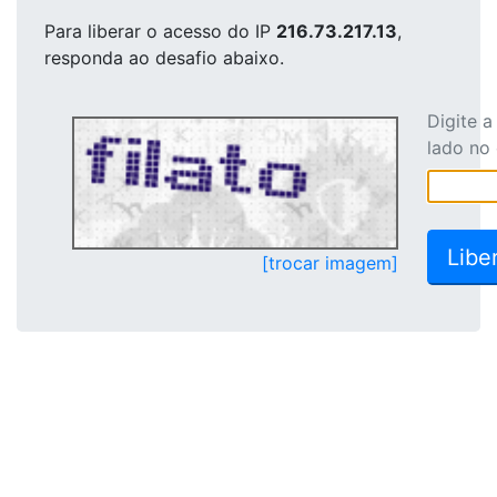
Para liberar o acesso
do IP
216.73.217.13
,
responda ao desafio abaixo.
Digite 
lado no
[trocar imagem]